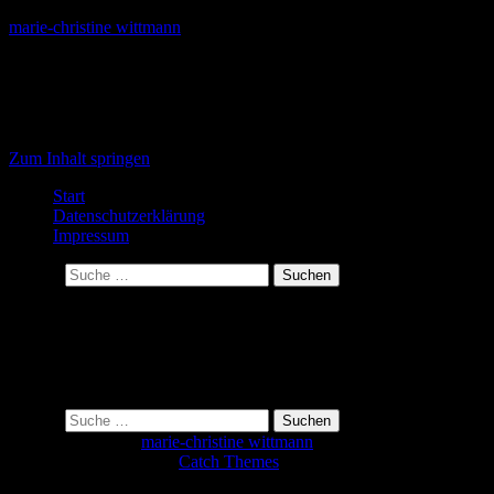
marie-christine wittmann
life is a journey
Primäres Menü
Zum Inhalt springen
Start
Datenschutzerklärung
Impressum
Suchen
Nichts gefunden
Das Gesuchte konnte leider nicht gefunden werden. Vielleicht hilft
die Suchfunktion.
Suchen
Copyright © 2018
marie-christine wittmann
Alle rechte vorbehalten.
Adventurous Theme by
Catch Themes