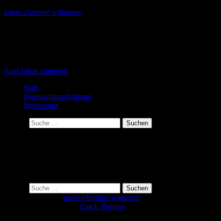
marie-christine wittmann
life is a journey
Primäres Menü
Zum Inhalt springen
Start
Datenschutzerklärung
Impressum
Suchen
Nichts gefunden
Das Gesuchte konnte leider nicht gefunden werden. Vielleicht hilft
die Suchfunktion.
Suchen
Copyright © 2018
marie-christine wittmann
Alle rechte vorbehalten.
Adventurous Theme by
Catch Themes